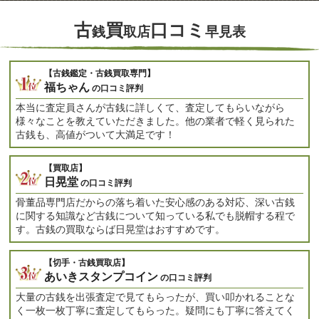
古
買
口コミ
銭
取店
早見表
【古銭鑑定・古銭買取専門】
福ちゃん
の口コミ評判
本当に査定員さんが古銭に詳しくて、査定してもらいながら
様々なことを教えていただきました。他の業者で軽く見られた
古銭も、高値がついて大満足です！
【買取店】
日晃堂
の口コミ評判
骨董品専門店だからの落ち着いた安心感のある対応、深い古銭
に関する知識など古銭について知っている私でも脱帽する程で
す。古銭の買取ならば日晃堂はおすすめです。
【切手・古銭買取店】
あいきスタンプコイン
の口コミ評判
大量の古銭を出張査定で見てもらったが、買い叩かれることな
く一枚一枚丁寧に査定してもらった。疑問にも丁寧に答えてく